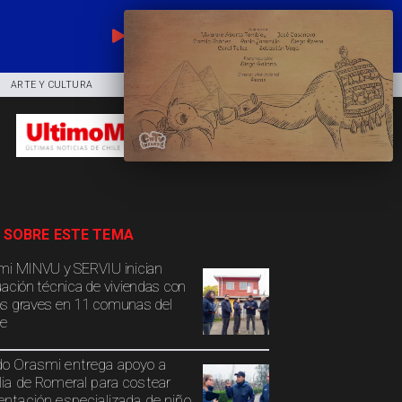
EN VIVO
ARTE Y CULTURA
COMUNIDAD
DEPORTES
 SOBRE ESTE TEMA
mi MINVU y SERVIU inician
uación técnica de viviendas con
s graves en 11 comunas del
e
o Orasmi entrega apoyo a
lia de Romeral para costear
entación especializada de niño