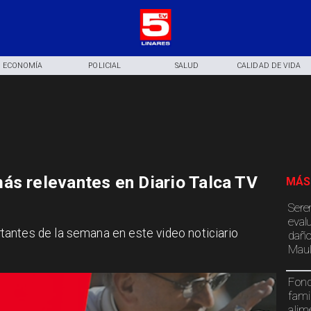
ECONOMÍA
POLICIAL
SALUD
CALIDAD DE VIDA
ás relevantes en Diario Talca TV
MÁS
Sere
eval
antes de la semana en este video noticiario
daño
Maul
Fond
fami
alim