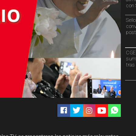
con 
Sell
conv
post
CGE 
sumi
tras