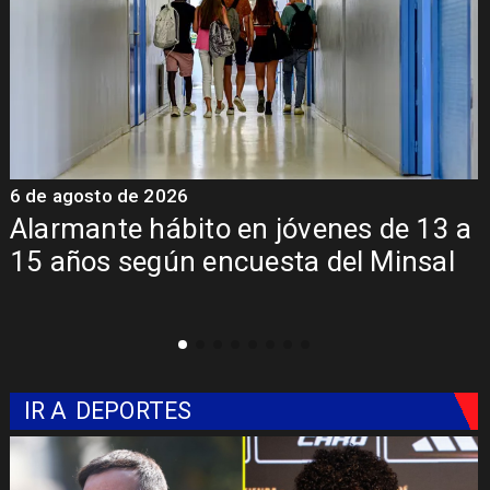
6 de agosto de 2026
6
a
Aprueban creación del Parque
Sebastián Piñera con inversión de $4
mil millones
IR A
DEPORTES