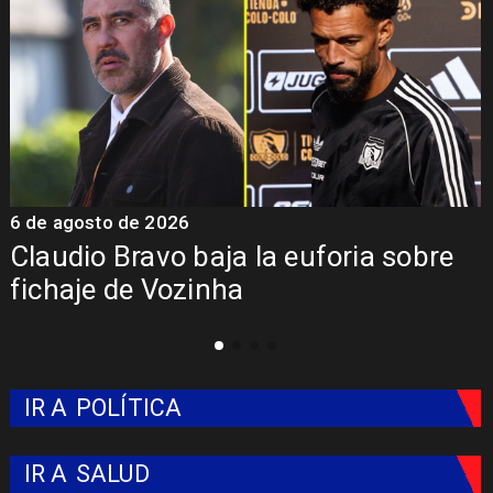
5 de agosto de 2026
5
Presentación de Vozinha en Colo
Colo: Fecha, Estadio y Contrato
IR A
POLÍTICA
IR A
SALUD