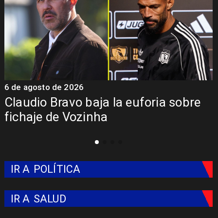
6 de agosto de 2026
5
Claudio Bravo baja la euforia sobre
fichaje de Vozinha
IR A
POLÍTICA
IR A
SALUD