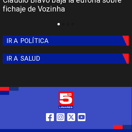
Claudio Bravo baja la euforia sobre
fichaje de Vozinha
IR A
POLÍTICA
IR A
SALUD