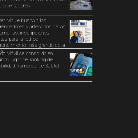
s Libertadores
et Maule busca a los
endedores y artesanos de las
omunas: inscripciones
rtas para la red de
endimiento más grande de la
ón
o Móvil se consolida en
ndo lugar del ranking de
abilidad numérica de Subtel