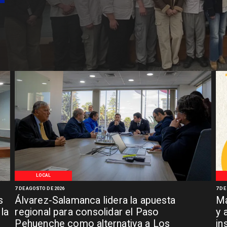
LOCAL
7 DE AGOSTO DE 2026
7 DE
s
Álvarez-Salamanca lidera la apuesta
Ma
la
regional para consolidar el Paso
y 
Pehuenche como alternativa a Los
in