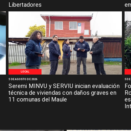
Libertadores
em
LOCAL
5 DE AGOSTO DE 2026
5 DE
Seremi MINVU y SERVIU inician evaluación
Fo
técnica de viviendas con daños graves en
Ro
11 comunas del Maule
es
In