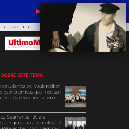
EN VIVO
ARTE Y CULTURA
COMUNIDAD
DEPORTES
 SOBRE ESTE TEMA
 estudiantes del Maule reciben
s gastronómicas que impulsan
ngreso a la educación superior
rez-Salamanca lidera la
sta regional para consolidar el
 Pehuenche como alternativa