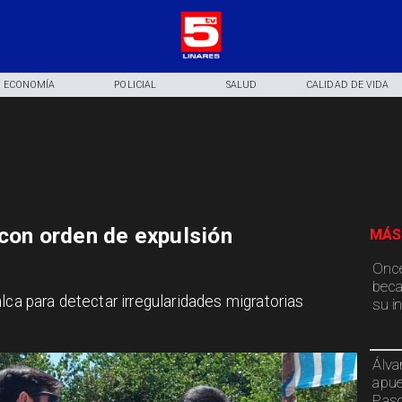
ECONOMÍA
POLICIAL
SALUD
CALIDAD DE VIDA
 con orden de expulsión
MÁS
Once
beca
lca para detectar irregularidades migratorias
su i
Álva
apue
Paso