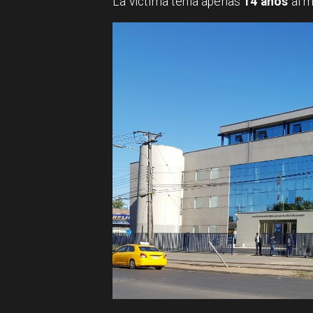
La víctima tenía apenas
14 años
al m