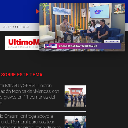
EN VIVO
ARTE Y CULTURA
COMUNIDAD
DEPORTES
 SOBRE ESTE TEMA
mi MINVU y SERVIU inician
uación técnica de viviendas con
s graves en 11 comunas del
e
o Orasmi entrega apoyo a
lia de Romeral para costear
entación especializada de niño