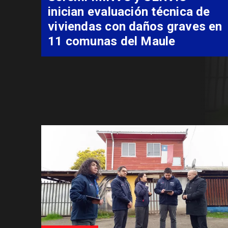
familia de Romeral para
costear alimentación
especializada de niño con
Síndrome de Intestino Corto