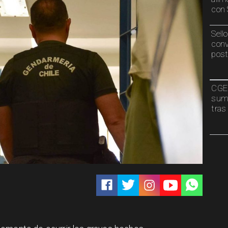
con 
Sell
conv
post
CGE 
sumi
tras