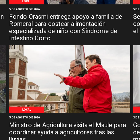
LOCAL
5 DE AGOSTO DE 2026
5 DE
ón
Fondo Orasmi entrega apoyo a familia de
Se
n
Romeral para costear alimentación
co
especializada de niño con Síndrome de
el
Intestino Corto
LOCAL
5 DE AGOSTO DE 2026
3 DE
Ministro de Agricultura visita el Maule para
Go
coordinar ayuda a agricultores tras las
de
lluvias
má