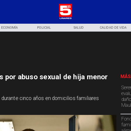
ECONOMÍA
POLICIAL
SALUD
CALIDAD DE VIDA
 por abuso sexual de hija menor
MÁS
Sere
eval
n durante cinco años en domicilios familiares
daño
Maul
Fond
fami
alim