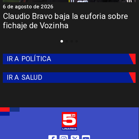
6 de agosto de 2026
5
Claudio Bravo baja la euforia sobre
fichaje de Vozinha
IR A
POLÍTICA
IR A
SALUD