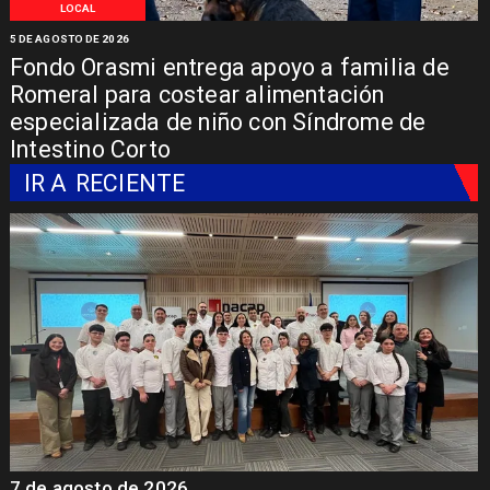
LOCAL
5 DE AGOSTO DE 2026
Fondo Orasmi entrega apoyo a familia de
Romeral para costear alimentación
especializada de niño con Síndrome de
Intestino Corto
IR A
RECIENTE
7 de agosto de 2026
7