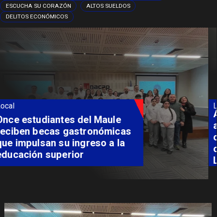
ESCUCHA SU CORAZÓN
ALTOS SUELDOS
DELITOS ECONÓMICOS
Local
Álvarez-Salamanca lidera la
apuesta regional para
consolidar el Paso Pehuenche
como alternativa a Los
Libertadores