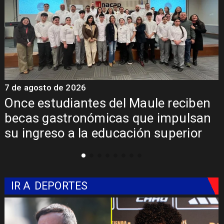
7 de agosto de 2026
7
Álvarez-Salamanca lidera la apuesta
regional para consolidar el Paso
Pehuenche como alternativa a Los
Libertadores
IR A
DEPORTES