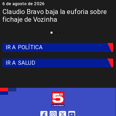
6 de agosto de 2026
5
Claudio Bravo baja la euforia sobre
fichaje de Vozinha
IR A
POLÍTICA
IR A
SALUD