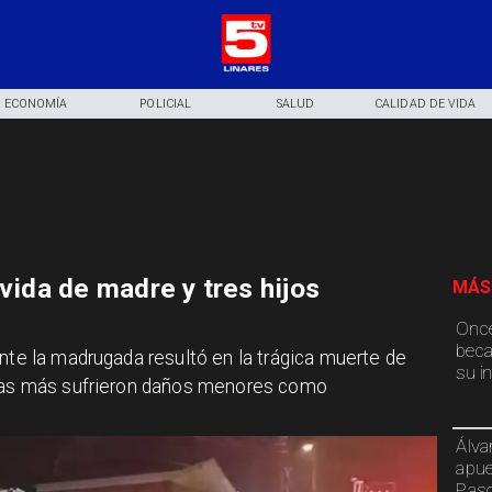
ECONOMÍA
POLICIAL
SALUD
CALIDAD DE VIDA
 vida de madre y tres hijos
MÁS
Once
beca
ante la madrugada resultó en la trágica muerte de
su i
ndas más sufrieron daños menores como
Álva
apue
Paso