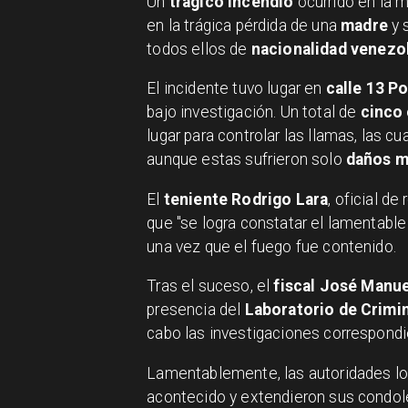
Un
trágico incendio
ocurrido en la 
en la trágica pérdida de una
madre
y 
todos ellos de
nacionalidad venezo
El incidente tuvo lugar en
calle 13 P
bajo investigación. Un total de
cinco
lugar para controlar las llamas, las 
aunque estas sufrieron solo
daños 
El
teniente Rodrigo Lara
, oficial d
que "se logra constatar el lamentable 
una vez que el fuego fue contenido.
Tras el suceso, el
fiscal José Manue
presencia del
Laboratorio de Crimin
cabo las investigaciones correspondie
Lamentablemente, las autoridades lo
acontecido y extendieron sus condole