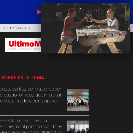
EN VIVO
ARTE Y CULTURA
COMUNIDAD
DEPORTES
 SOBRE ESTE TEMA
 estudiantes del Maule reciben
s gastronómicas que impulsan
ngreso a la educación superior
rez-Salamanca lidera la
sta regional para consolidar el
 Pehuenche como alternativa