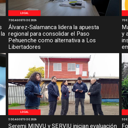
LOCAL
7 DE AGOSTO DE 2026
7 DE
s
Álvarez-Salamanca lidera la apuesta
Ma
la
regional para consolidar el Paso
y 
Pehuenche como alternativa a Los
in
Libertadores
em
LOCAL
5 DE AGOSTO DE 2026
5 DE
Seremi MINVU y SERVIU inician evaluación
Fo