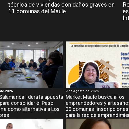
técnica de viviendas con daños graves en
Ro
11 comunas del Maule
es
In
 de 2026
7 de agosto de 2026
Salamanca lidera la apuesta
Market Maule busca a los
 para consolidar el Paso
emprendedores y artesanos
e como alternativa a Los
30 comunas: inscripciones 
ores
para la red de emprendimi
grande de la región