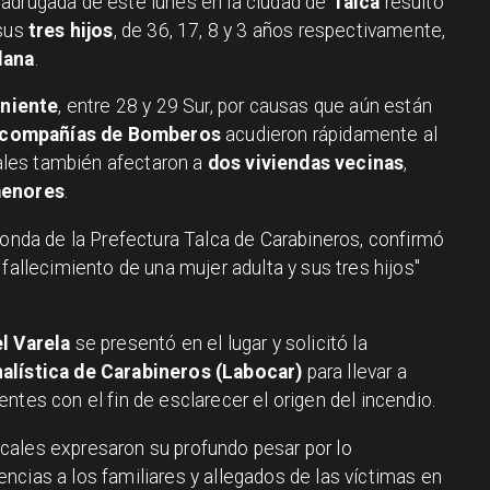
madrugada de este lunes en la ciudad de
Talca
resultó
sus
tres hijos
, de 36, 17, 8 y 3 años respectivamente,
lana
.
oniente
, entre 28 y 29 Sur, por causas que aún están
 compañías de Bomberos
acudieron rápidamente al
cuales también afectaron a
dos viviendas vecinas
,
menores
.
e ronda de la Prefectura Talca de Carabineros, confirmó
fallecimiento de una mujer adulta y sus tres hijos"
l Varela
se presentó en el lugar y solicitó la
alística de Carabineros (Labocar)
para llevar a
ntes con el fin de esclarecer el origen del incendio.
cales expresaron su profundo pesar por lo
ncias a los familiares y allegados de las víctimas en