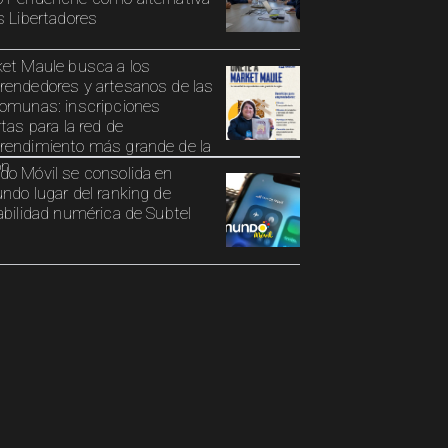
s Libertadores
et Maule busca a los
endedores y artesanos de las
omunas: inscripciones
rtas para la red de
endimiento más grande de la
ón
o Móvil se consolida en
ndo lugar del ranking de
abilidad numérica de Subtel