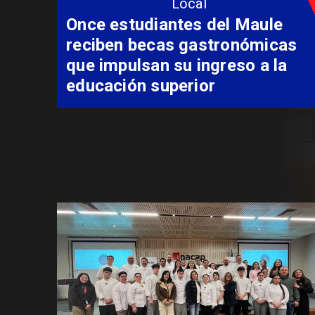
Local
Álvarez-Salamanca lidera la
apuesta regional para
consolidar el Paso Pehuenche
como alternativa a Los
Libertadores