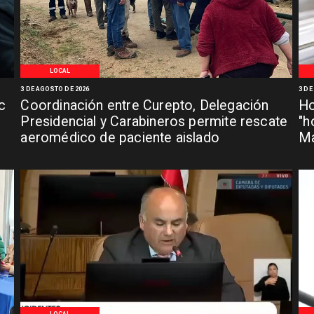
LOCAL
3 DE AGOSTO DE 2026
3 DE
c
Coordinación entre Curepto, Delegación
Ho
Presidencial y Carabineros permite rescate
"h
aeromédico de paciente aislado
Ma
LOCAL