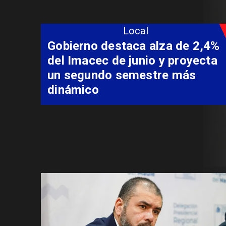
Local
Coordinación entre Curepto,
Delegación Presidencial y
Carabineros permite rescate
aeromédico de paciente
aislado