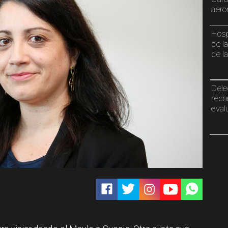
aero
Hosp
de l
de l
Dele
reco
eval