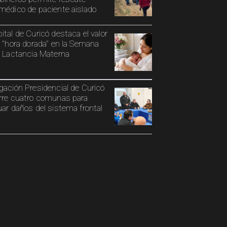
médico de paciente aislado
ital de Curicó destaca el valor
a "hora dorada" en la Semana
a Lactancia Materna
gación Presidencial de Curicó
rre cuatro comunas para
uar daños del sistema frontal