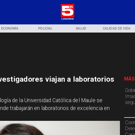
ECONOMÍA
POLICIAL
SALUD
CALIDAD DE VIDA
vestigadores viajan a laboratorios
MÁS
Gobi
Imac
ogía de la Universidad Católica del Maule se
segu
donde trabajarán en laboratorios de excelencia en
Coor
Dele
Cara