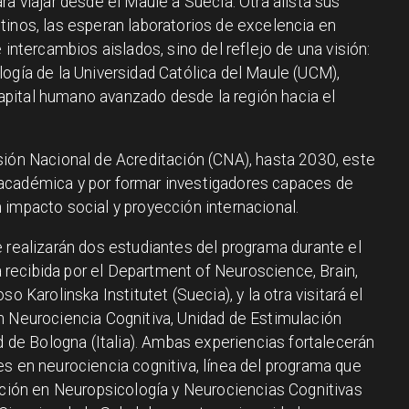
ra viajar desde el Maule a Suecia. Otra alista sus
tinos, las esperan laboratorios de excelencia en
 intercambios aislados, sino del reflejo de una visión:
logía de la Universidad Católica del Maule (UCM),
pital humano avanzado desde la región hacia el
sión Nacional de Acreditación (CNA), hasta 2030, este
académica y por formar investigadores capaces de
 impacto social y proyección internacional.
e realizarán dos estudiantes del programa durante el
recibida por el Department of Neuroscience, Brain,
o Karolinska Institutet (Suecia), y la otra visitará el
n Neurociencia Cognitiva, Unidad de Estimulación
ad de Bologna (Italia). Ambas experiencias fortalecerán
es en neurociencia cognitiva, línea del programa que
gación en Neuropsicología y Neurociencias Cognitivas