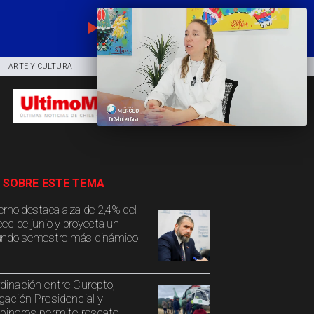
EN VIVO
ARTE Y CULTURA
COMUNIDAD
DEPORTES
 SOBRE ESTE TEMA
erno destaca alza de 2,4% del
ec de junio y proyecta un
ndo semestre más dinámico
dinación entre Curepto,
gación Presidencial y
bineros permite rescate