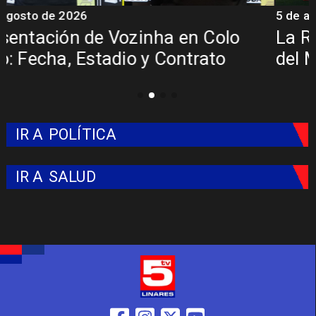
5 de agosto de 2026
4
La Roja enfrentará a los anfitriones
del Mundial 2026
IR A
POLÍTICA
IR A
SALUD