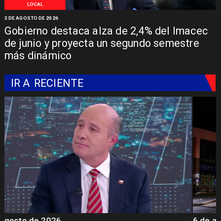
LOCAL
3 DE AGOSTO DE 2026
Gobierno destaca alza de 2,4% del Imacec
de junio y proyecta un segundo semestre
más dinámico
IR A
RECIENTE
6 de agosto de 2026
5