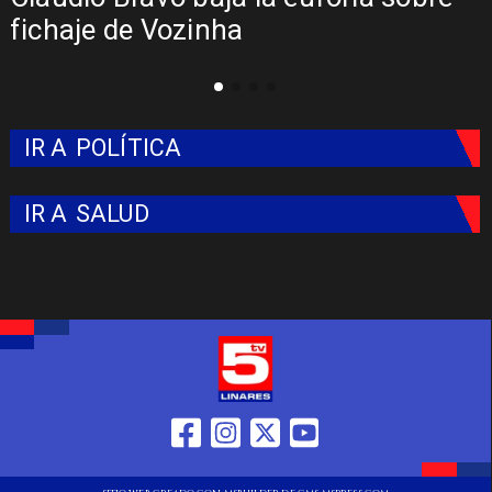
Colo: Fecha, Estadio y Contrato
IR A
POLÍTICA
IR A
SALUD