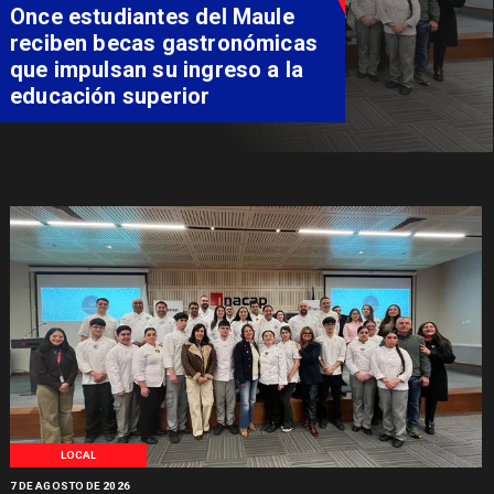
Álvarez-Salamanca lidera la
apuesta regional para
consolidar el Paso Pehuenche
como alternativa a Los
Libertadores
LOCAL
7 DE AGOSTO DE 2026