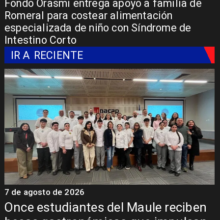
Fondo Orasmi entrega apoyo a familia de
Romeral para costear alimentación
especializada de niño con Síndrome de
Intestino Corto
IR A
RECIENTE
7 de agosto de 2026
7
Álvarez-Salamanca lidera la apuesta