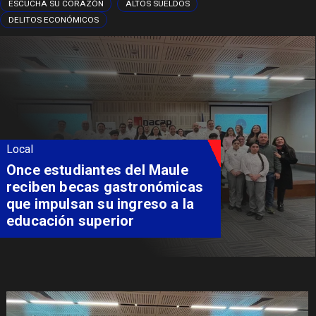
ESCUCHA SU CORAZÓN
ALTOS SUELDOS
DELITOS ECONÓMICOS
Local
Álvarez-Salamanca lidera la
apuesta regional para
consolidar el Paso Pehuenche
como alternativa a Los
Libertadores