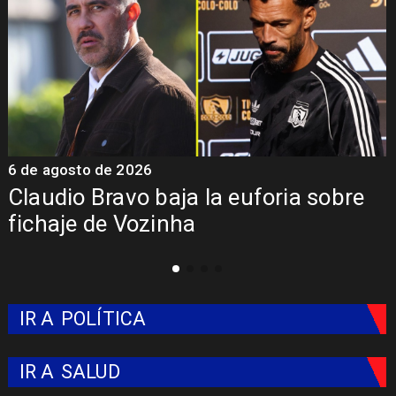
6 de agosto de 2026
5
Claudio Bravo baja la euforia sobre
fichaje de Vozinha
IR A
POLÍTICA
IR A
SALUD