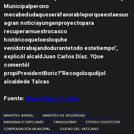
Municipalperono
mecabedudaqueseráfavorableporqueestaesun
agran noticiayunganproyectopara
recuperarnuestrocasco
históricoqueloesloquhe
venidotrabajandodurantetodo estetiempo",
explicól alcaldJuan Carlos Díaz.
?Que
comentól
propiPresidentBoric?
"Recogoloqudijol
alcaldede Talcas
Fuente:
Diario Talca Crónica
MINISTRO ARRAU
MINISTRO DE SEGURIDAD
MARIANA DI GIROLAMO
TABAQUISMO
ESTADO EXCEPCIÓN
COMPENSACIÓN MUNICIPAL
CIUDAD DEL VATICANO