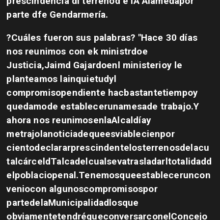
prescindencia dl terrenod e lA Alamedapor
parte dfe Gendarmería.
?Cuáles fueron sus palabras?
"Hace 30 días
nos reunimos con ek ministrdoe
Justicia,Jaimd Gajardoenl ministerioy le
planteamos lainquietudyl
compromisopendiente hacbastantetiempoy
quedamode establecerunamesade trabajo.Y
ahora nos reunimosenlaAlcaldíay
metrajolanoticiadequeesviablecienpor
cientodeclararprescindentelosterrenosdelacu
talcárceldTalcadelcualsevatrasladarltotalidadd
elpoblaciopenal.Tenemosqueestableceruncon
veniocon algunoscompromisospor
partedelaMunicipalidadlosque
obviamentetendréqueconversarconelConcejo