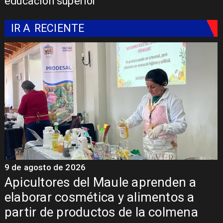
educación superior
IR A
RECIENTE
9 de agosto de 2026
9
Álvarez-Salamanca destaca
inversión regional en el inicio de
obras de la Subcomisaría Maule