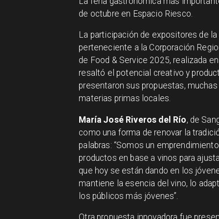
La feria gastronómica más importante
de octubre en Espacio Riesco.
La participación de expositores de l
perteneciente a la Corporación Region
de Food & Service 2025, realizada en 
resaltó el potencial creativo y produc
presentaron sus propuestas, muchas d
materias primas locales.
María José Riveros del Río
, de San
como una forma de renovar la tradició
palabras: “Somos un emprendimiento f
productos en base a vinos para ajust
que hoy se están dando en los jóvene
mantiene la esencia del vino, lo ada
los públicos más jóvenes”.
Otra propuesta innovadora fue prese