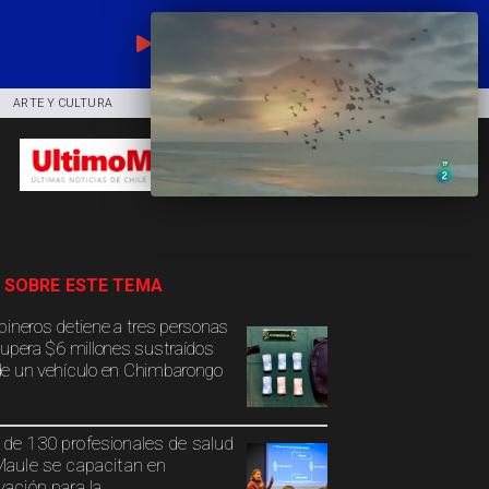
EN VIVO
ARTE Y CULTURA
COMUNIDAD
DEPORTES
 SOBRE ESTE TEMA
bineros detiene a tres personas
cupera $6 millones sustraídos
e un vehículo en Chimbarongo
de 130 profesionales de salud
Maule se capacitan en
vación para la