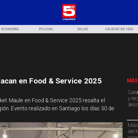
ECONOMÍA
POLICIAL
SALUD
CALIDAD DE VIDA
tacan en Food & Service 2025
MÁS
Cara
y re
rket Maule en Food & Service 2025 resalta el
desd
egión. Evento realizado en Santiago los días 30 de
Más 
del 
inno