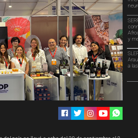
neur
SERP
conm
Afro
y me
SLEP
Arau
a la