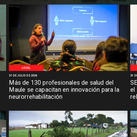
LOCAL
31 DE JULIO DE 2026
31 D
Más de 130 profesionales de salud del
SE
n
Maule se capacitan en innovación para la
el
neurorrehabilitación
re