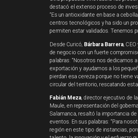
destacó el extenso proceso de invest
“Es un antioxidante en base a ceboll
centros tecnológicos y ha sido un p
permiten estar validados. Tenemos pr
Desde Curicó,
Bárbara Barrera
, CEO
de negocio con un fuerte compromiso t
palabras: “Nosotros nos dedicamos a 
exportación y ayudamos a los pequeñ
pierdan esa cereza porque no tiene 
circular del territorio, rescatando est
Fabián Meza
, director ejecutivo de 
Maule, en representación del gobernad
Salamanca, resaltó la importancia de 
eventos. En sus palabras: “Para noso
región en este tipo de instancias, po
talento, la innovación y el esfuerzo