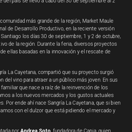
 del país se llevó a cabo del 30 de septiembre al 2
a comunidad más grande de la región, Market Maule
al de Desarrollo Productivo, en la reciente versión
Santiago los días 30 de septiembre, 1 y 2 de octubre,
tivo de la región. Durante la feria, diversos proyectos
e ellas basadas en la innovación y el rescate de
gría La Cayetana, compartió que su proyecto surgió
n del vino para atraer a un público más joven. En sus
amiliar que nace a raíz de la reinvención de los
arnos a los nuevos mercados y los gustos actuales
s. Por ende ahí nace Sangría La Cayetana, que si bien
ptamos con el dulzor que está pidiendo el mercado y
ntada por
Andrea Soto
, fundadora de Capia, quien