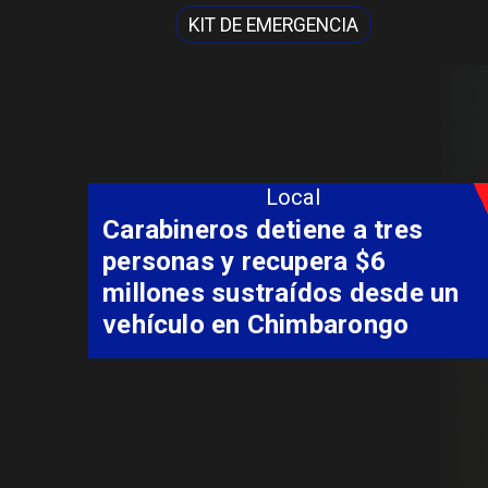
KIT DE EMERGENCIA
Local
Más de 130 profesionales de
salud del Maule se capacitan
en innovación para la
neurorrehabilitación