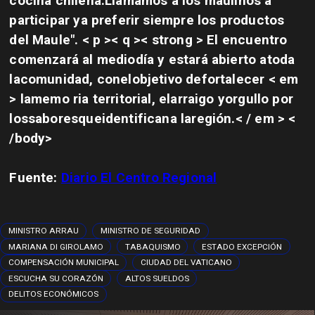
cocina chilena.Llamamos a los maulinos a
participar ya preferir siempre los productos
del Maule"
.
< p >< q >< strong > El encuentro
comenzará al mediodía
y estará abierto atoda
lacomunidad, conelobjetivo defortalecer < em
> lamemo ria territorial, elarraigo yorgullo por
lossaboresqueidentificana laregión.< / em >
<
/body>
Fuente:
Diario El Centro Regional
MINISTRO ARRAU
MINISTRO DE SEGURIDAD
MARIANA DI GIROLAMO
TABAQUISMO
ESTADO EXCEPCIÓN
COMPENSACIÓN MUNICIPAL
CIUDAD DEL VATICANO
ESCUCHA SU CORAZÓN
ALTOS SUELDOS
DELITOS ECONÓMICOS