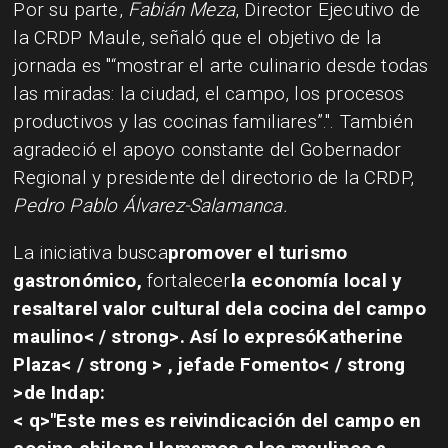
Por su parte,
Fabián Meza
, Director Ejecutivo de
la CRDP Maule, señaló que el objetivo de la
jornada es
“mostrar el arte culinario desde todas
las miradas: la ciudad, el campo, los procesos
productivos y las cocinas familiares”.
. También
agradeció el apoyo constante del Gobernador
Regional y presidente del directorio de la CRDP,
Pedro Pablo Álvarez-Salamanca.
La iniciativa busca
promover el turismo
gastronómico,
fortalecer
la economía local
y
resaltar
el valor cultural
de
la cocina
del campo
maulino< / strong>. Así lo expresó
Katherine
Plaza< / strong > , jefa
de Fomento< / strong
>de Indap:
< q>"Este mes es reivindicación del campo en