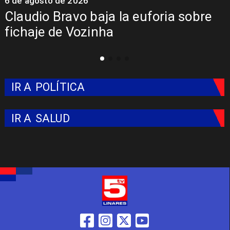
6 de agosto de 2026
5
Claudio Bravo baja la euforia sobre
fichaje de Vozinha
IR A
POLÍTICA
IR A
SALUD