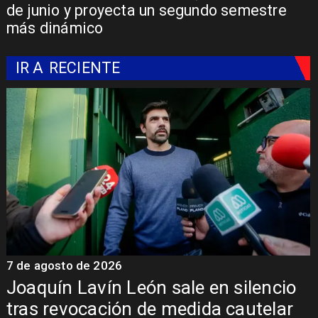
de junio y proyecta un segundo semestre
más dinámico
IR A
RECIENTE
7 de agosto de 2026
7
Chile y Venezuela formalizan reinicio
de relaciones consulares