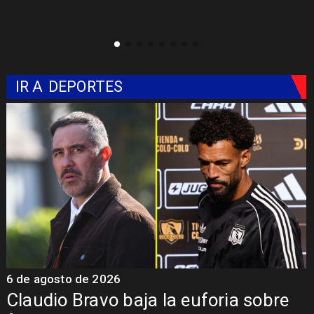
IR A
DEPORTES
5 de agosto de 2026
5
Presentación de Vozinha en Colo