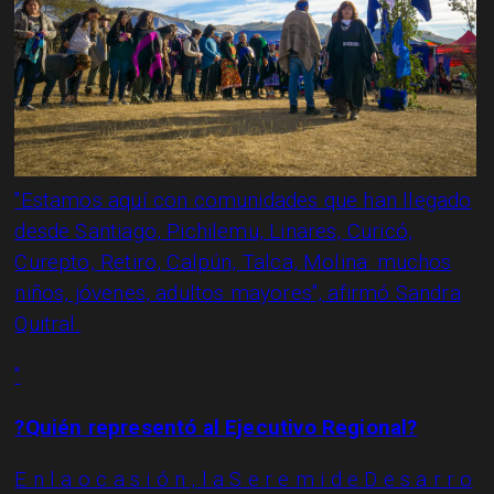
"Estamos aquí con comunidades que han llegado
desde Santiago, Pichilemu, Linares, Curicó,
Curepto, Retiro, Calpún, Talca, Molina: muchos
niños, jóvenes, adultos mayores", afirmó Sandra
Quitral.
"
?Quién representó al Ejecutivo Regional?
E n l a o c a s i ó n , l a S e r e m i d e D e s a r r o