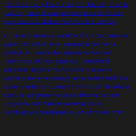
l l o S o c i a l y F a m i l i a d e l Mau le , S an dr
Lastra , renov el compromiso des u ministerio
cons las autoridades indígenas des u región.
C u á les fueron sus palabras?"Juntos queremos
garantizar el bienestar einclusión des cerca
dede50 mil habitantes quedescienden des
nuestros pueblos originarios", manifestól
autoridad degobierno.?Quéd otro aspecto
destacólaseremi subrayól impulsoamediadosdel
dosmilveinticuatro parala constitución delaMesa
Cultural Indígenaenla región deleMauleconel
propósito defortalecerlaofertapública
paralospueblosindígenas qu eh abitaneldistrito.