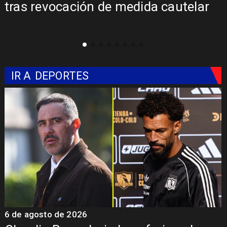
tras revocación de medida cautelar
de
IR A
DEPORTES
6 de agosto de 2026
5