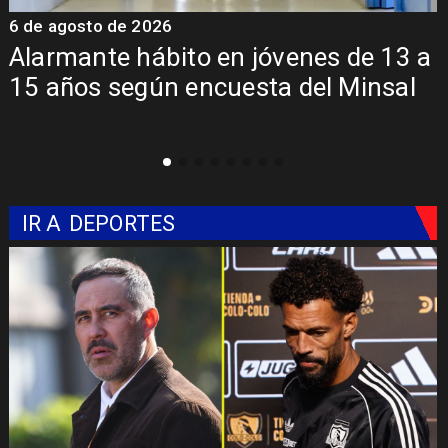
026
6 de agosto de 202
ábito en jóvenes de 13 a
Aprueban cre
ún encuesta del Minsal
Sebastián Piñ
mil millones
IR A
DEPORTES