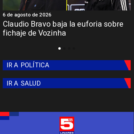
026
5 de agosto de 202
o baja la euforia sobre
Presentación
Vozinha
Colo: Fecha, 
IR A
POLÍTICA
IR A
SALUD