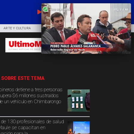
EN VIVO
ARTE Y CULTURA
COMUNIDAD
DEPORTES
 SOBRE ESTE TEMA
bineros detiene a tres personas
cupera $6 millones sustraídos
e un vehículo en Chimbarongo
de 130 profesionales de salud
Maule se capacitan en
vación para la