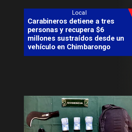
Local
ineros detiene a tres
onas y recupera $6
ones sustraídos desde un
culo en Chimbarongo