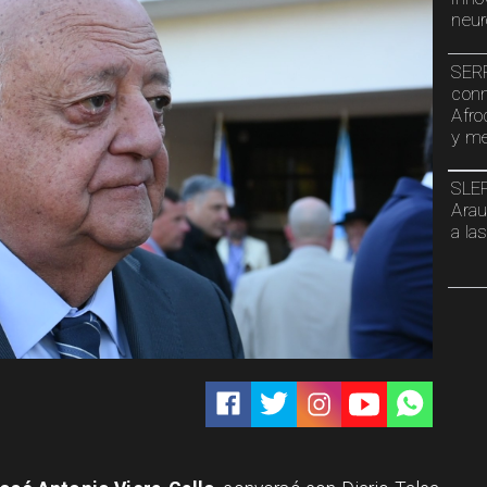
neur
SERP
conm
Afro
y me
SLEP
Arau
a la