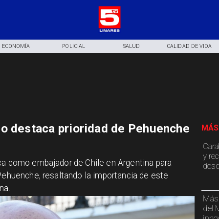
ECONOMÍA
POLICIAL
SALUD
CALIDAD DE VIDA
lo destaca prioridad de Pehuenche
MÁS
Cara
y re
lca como embajador de Chile en Argentina para
desd
 Pehuenche, resaltando la importancia de este
na.
Más 
del 
inno