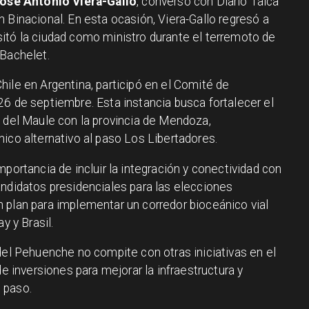
osé Antonio Viera-Gallo
, conversó con Diario Talca
 Binacional. En esta ocasión, Viera-Gallo regresó a
itó la ciudad como ministro durante el terremoto de
 Bachelet.
ile en Argentina, participó en el Comité de
26 de septiembre. Esta instancia busca fortalecer el
n del Maule con la provincia de Mendoza,
ico alternativo al paso Los Libertadores.
mportancia de incluir la integración y conectividad con
andidatos presidenciales para las elecciones
 plan para implementar un corredor bioceánico vial
y y Brasil.
del Pehuenche no compite con otras iniciativas en el
de inversiones para mejorar la infraestructura y
l paso.