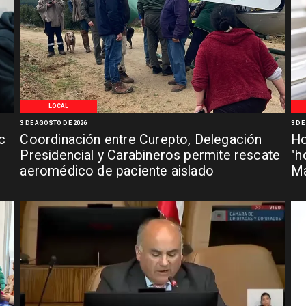
LOCAL
3 DE AGOSTO DE 2026
3 DE
c
Coordinación entre Curepto, Delegación
Ho
Presidencial y Carabineros permite rescate
"h
aeromédico de paciente aislado
Ma