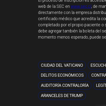
El proceso de inscripción es accesible
web de la SEC en
www.sec.cl
, de man
directamente con la empresa distribui
certificado médico que acredita la con
completado por el propio paciente o su
debe agregar también la boleta del ser
momento menos esperado, puede ser
CIUDAD DEL VATICANO
ESCUCH
DELITOS ECONÓMICOS
CONTRA
AUDITORÍA CONTRALORÍA
LEGÍ
ARANCELES DE TRUMP