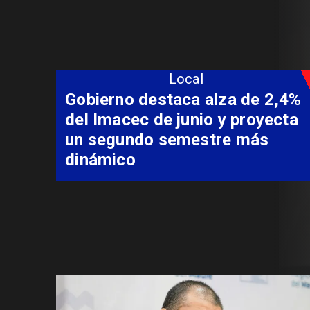
Local
Coordinación entre Curepto,
Delegación Presidencial y
Carabineros permite rescate
aeromédico de paciente
aislado