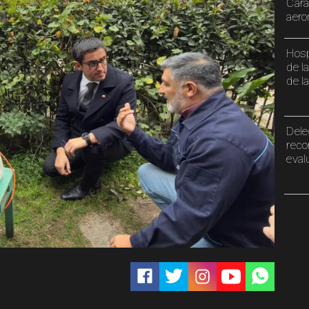
Cara
aero
Hosp
de l
de l
Dele
reco
eval