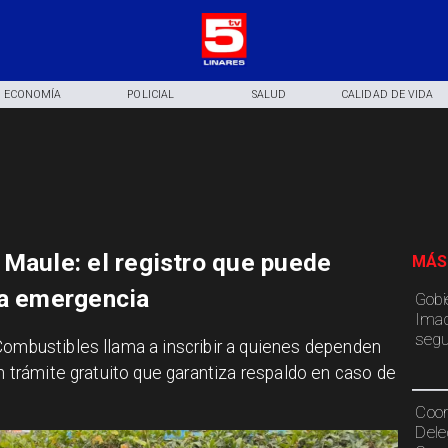
ECONOMÍA
POLICIAL
SALUD
CALIDAD DE VIDA
 Maule: el registro que puede
MÁS
na emergencia
Gobi
Imac
segu
 Combustibles llama a inscribir a quienes dependen
un trámite gratuito que garantiza respaldo en caso de
Coor
Dele