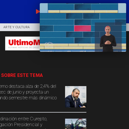
EN VIVO
ARTE Y CULTURA
COMUNIDAD
DEPORTES
 SOBRE ESTE TEMA
erno destaca alza de 2,4% del
ec de junio y proyecta un
ndo semestre más dinámico
dinación entre Curepto,
gación Presidencial y