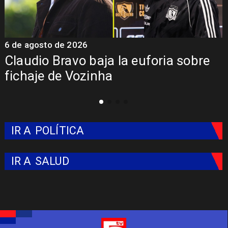
5 de agosto de 2026
5
Presentación de Vozinha en Colo
Colo: Fecha, Estadio y Contrato
IR A
POLÍTICA
IR A
SALUD