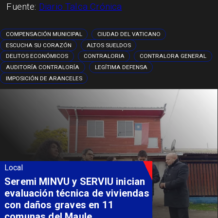
Fuente:
Diario Talca Crónica
COMPENSACIÓN MUNICIPAL
CIUDAD DEL VATICANO
ESCUCHA SU CORAZÓN
ALTOS SUELDOS
DELITOS ECONÓMICOS
CONTRALORIA
CONTRALORA GENERAL
AUDITORÍA CONTRALORÍA
LEGÍTIMA DEFENSA
IMPOSICIÓN DE ARANCELES
Local
Fondo Orasmi entrega apoyo a
familia de Romeral para
costear alimentación
especializada de niño con