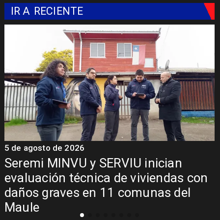
IR A
RECIENTE
5 de agosto de 2026
n
Fondo Orasmi entrega apoyo a
s con
familia de Romeral para costear
el
alimentación especializada de n
con Síndrome de Intestino Corto