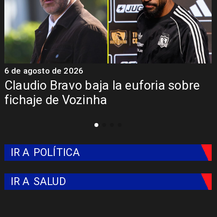
6 de agosto de 2026
5
Claudio Bravo baja la euforia sobre
fichaje de Vozinha
IR A
POLÍTICA
IR A
SALUD