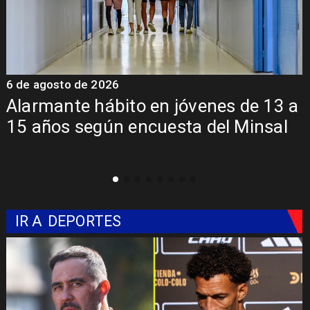
 agosto de 2026
6 de a
rmante hábito en jóvenes de 13 a
Apru
años según encuesta del Minsal
Seba
mil 
IR A
DEPORTES