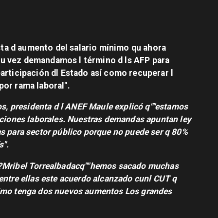
ta d aumento del salario mínimo qu ahora
su vez demandamos l término d ls AFP para
participación dl Estado así como recuperar l
por rama laboral".
os
, presidenta d l ANEF Maule explicó q"
"estamos
aciones laborales. Nuestras demandas apuntan ley
as para sector público porque no puede ser q 80%
s"
.
?
Mribel Torrealba
dacq"
"hemos sacado muchas
entre ellas este acuerdo alcanzado cunl CUT q
nimo tenga dos nuevos aumentos Los grandes