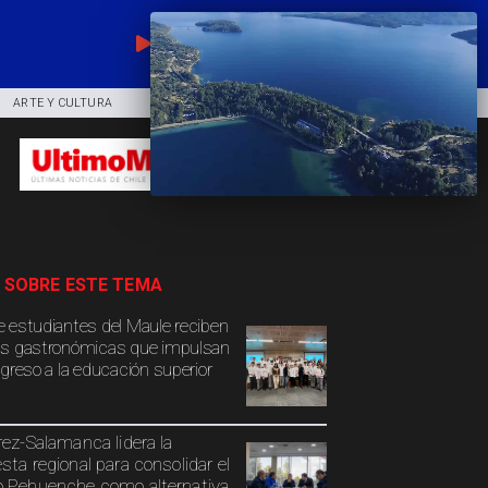
EN VIVO
ARTE Y CULTURA
COMUNIDAD
DEPORTES
 SOBRE ESTE TEMA
 estudiantes del Maule reciben
s gastronómicas que impulsan
ngreso a la educación superior
rez-Salamanca lidera la
sta regional para consolidar el
 Pehuenche como alternativa