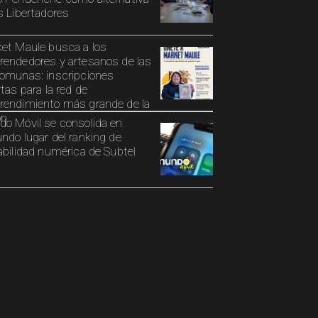
s Libertadores
et Maule busca a los
endedores y artesanos de las
omunas: inscripciones
rtas para la red de
endimiento más grande de la
ón
o Móvil se consolida en
ndo lugar del ranking de
abilidad numérica de Subtel