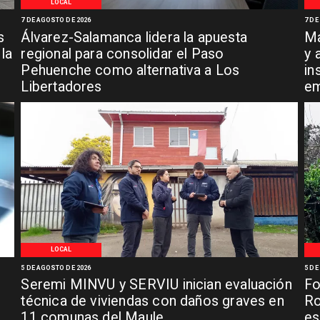
LOCAL
7 DE AGOSTO DE 2026
7 DE
s
Álvarez-Salamanca lidera la apuesta
Ma
la
regional para consolidar el Paso
y 
Pehuenche como alternativa a Los
in
Libertadores
em
LOCAL
5 DE AGOSTO DE 2026
5 DE
Seremi MINVU y SERVIU inician evaluación
Fo
técnica de viviendas con daños graves en
Ro
11 comunas del Maule
es