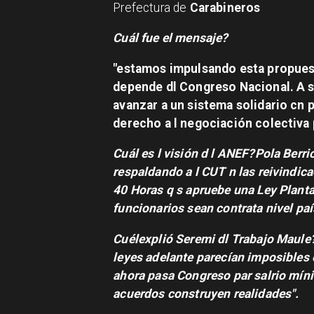
Prefectura de
Carabineros
Cuál fue el mensaje?
"estamos impulsando esta propues
depende dl Congreso Nacional. A 
avanzar a un sistema solidario cn 
derecho a l negociación colectiva 
Cuál es l visión d l ANEF?
Pola Berri
respaldando a l CUT n las reivindic
40 Horas q s apruebe una Ley Plant
funcionarios sean contrata nivel paí
Cuélexplió Seremi dl Trabajo Maule
leyes adelante parecían imposibles 
ahora pasa Congreso par salrio mí
acuerdos construyen realidades"
.