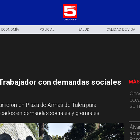
ECONOMÍA
POLICIAL
SALUD
CALIDAD DE VIDA
 Trabajador con demandas sociales
MÁS
Once
beca
eunieron en Plaza de Armas de Talca para
su i
ocados en demandas sociales y gremiales.
Álva
apue
Paso