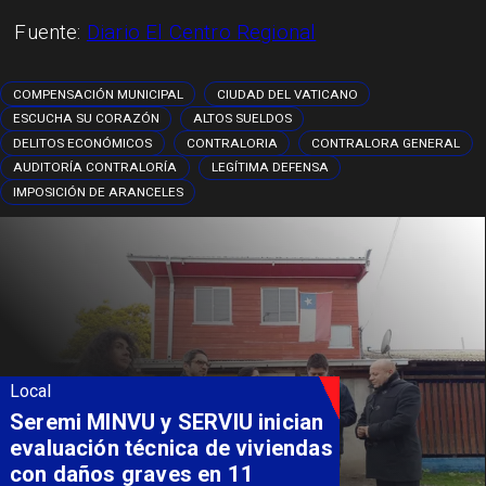
Fuente:
Diario El Centro Regional
COMPENSACIÓN MUNICIPAL
CIUDAD DEL VATICANO
ESCUCHA SU CORAZÓN
ALTOS SUELDOS
DELITOS ECONÓMICOS
CONTRALORIA
CONTRALORA GENERAL
AUDITORÍA CONTRALORÍA
LEGÍTIMA DEFENSA
IMPOSICIÓN DE ARANCELES
Local
Fondo Orasmi entrega apoyo a
familia de Romeral para
costear alimentación