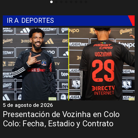
IR A
DEPORTES
5 de agosto de 2026
4
La Roja enfrentará a los anfitriones
del Mundial 2026