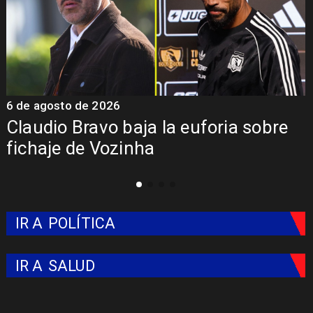
6 de agosto de 2026
5
Claudio Bravo baja la euforia sobre
fichaje de Vozinha
IR A
POLÍTICA
IR A
SALUD