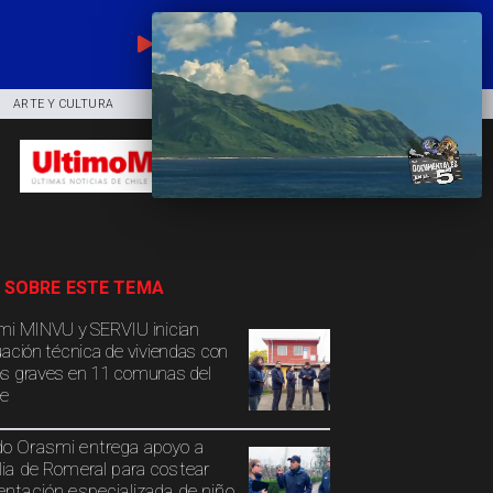
EN VIVO
ARTE Y CULTURA
COMUNIDAD
DEPORTES
 SOBRE ESTE TEMA
mi MINVU y SERVIU inician
uación técnica de viviendas con
s graves en 11 comunas del
e
o Orasmi entrega apoyo a
lia de Romeral para costear
entación especializada de niño