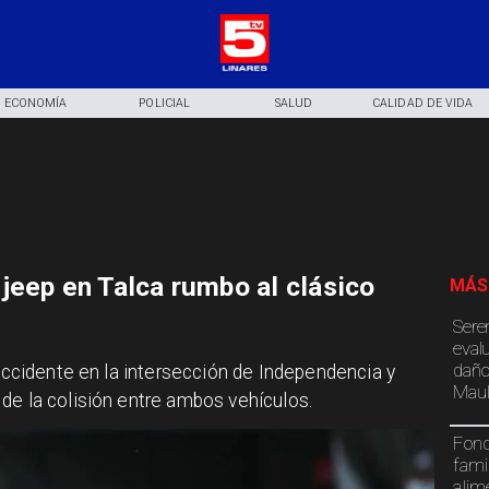
ECONOMÍA
POLICIAL
SALUD
CALIDAD DE VIDA
jeep en Talca rumbo al clásico
MÁS
Sere
eval
daño
 accidente en la intersección de Independencia y
Maul
de la colisión entre ambos vehículos.
Fond
fami
alim