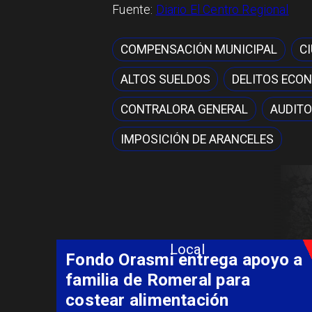
Fuente:
Diario El Centro Regional
COMPENSACIÓN MUNICIPAL
C
ALTOS SUELDOS
DELITOS ECO
CONTRALORA GENERAL
AUDITO
IMPOSICIÓN DE ARANCELES
Local
Fondo Orasmi entrega apoyo a
familia de Romeral para
costear alimentación