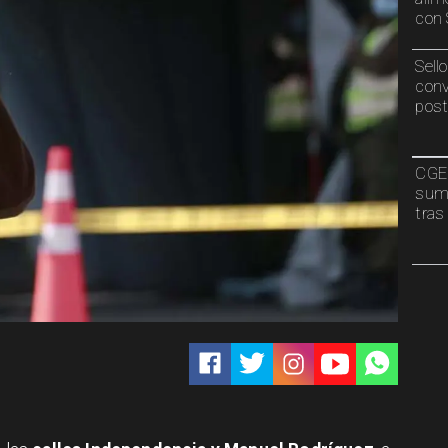
con 
Sell
conv
post
CGE 
sumi
tras