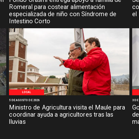
n
Romeral para costear alimentación
co
especializada de niño con Síndrome de
el
Intestino Corto
LOCAL
5 DE AGOSTO DE 2026
3 DE
Ministro de Agricultura visita el Maule para
Go
coordinar ayuda a agricultores tras las
de
lluvias
má