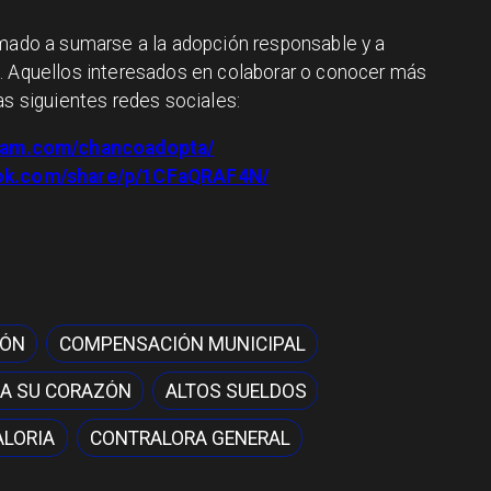
amado a sumarse a la adopción responsable y a
. Aquellos interesados en colaborar o conocer más
as siguientes redes sociales:
gram.com/chancoadopta/
ook.com/share/p/1CFaQRAF4N/
IÓN
COMPENSACIÓN MUNICIPAL
A SU CORAZÓN
ALTOS SUELDOS
LORIA
CONTRALORA GENERAL