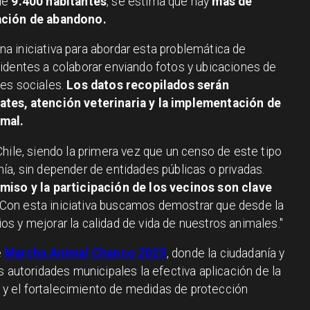
 de
9.400 habitantes
, se estima que hay
más de
uación de abandono.
 iniciativa para abordar esta problemática de
identes a colaborar enviando fotos y ubicaciones de
des sociales.
Los datos recopilados serán
ates, atención veterinaria y la implementación de
imal.
hile, siendo la primera vez que un censo de este tipo
ía, sin depender de entidades públicas o privadas.
iso y la participación de los vecinos son clave
 Con esta iniciativa buscamos demostrar que desde la
s y mejorar la calidad de vida de nuestros animales."
e
Marcha Animal Chanco 2025
, donde la ciudadanía y
s autoridades municipales la efectiva aplicación de la
 el fortalecimiento de medidas de protección