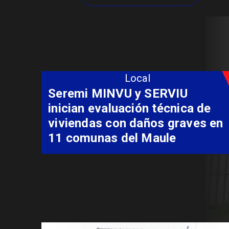
Local
Fondo Orasmi entrega apoyo a
familia de Romeral para
costear alimentación
especializada de niño con
Síndrome de Intestino Corto