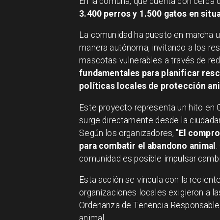
En la comuna, que cuenta con cerca
3.400 perros y 1.500 gatos en sit
La comunidad ha puesto en marcha una
manera autónoma, invitando a los res
mascotas vulnerables a través de re
fundamentales para planificar resc
políticas locales de protección an
Este proyecto representa un hito en C
surge directamente desde la ciudadan
Según los organizadores, "
El comprom
para combatir el abandono animal
.
comunidad es posible impulsar cambio
Esta acción se vincula con la recient
organizaciones locales exigieron a la
Ordenanza de Tenencia Responsable y
animal.