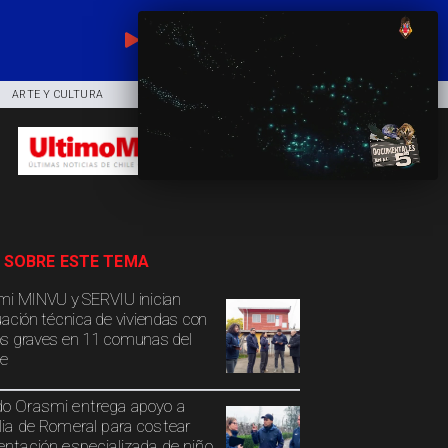
EN VIVO
ARTE Y CULTURA
COMUNIDAD
DEPORTES
 SOBRE ESTE TEMA
mi MINVU y SERVIU inician
uación técnica de viviendas con
s graves en 11 comunas del
e
o Orasmi entrega apoyo a
lia de Romeral para costear
entación especializada de niño