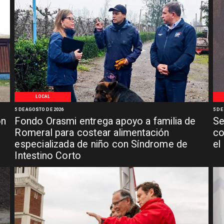
LOCAL
5 DE AGOSTO DE 2026
5 DE
ón
Fondo Orasmi entrega apoyo a familia de
Se
n
Romeral para costear alimentación
co
especializada de niño con Síndrome de
el
Intestino Corto