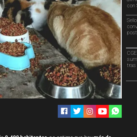
con 
Sell
conv
post
CGE 
sumi
tras