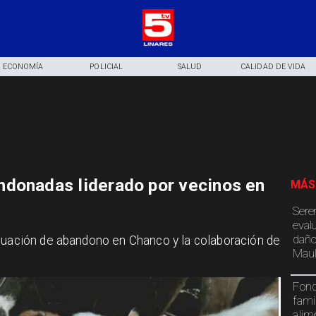
ECONOMÍA
POLICIAL
SALUD
CALIDAD DE VIDA
ndonadas liderado por vecinos en
MÁS
Sere
eval
daño
ituación de abandono en Chanco y la colaboración de
Maul
Fond
fami
alim