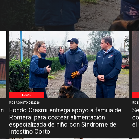
LOCAL
5 DE AGOSTO DE 2026
5 DE
ón
Fondo Orasmi entrega apoyo a familia de
Se
n
Romeral para costear alimentación
co
especializada de niño con Síndrome de
el
Intestino Corto