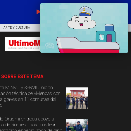
EN VIVO
ARTE Y CULTURA
COMUNIDAD
DEPORTES
 SOBRE ESTE TEMA
mi MINVU y SERVIU inician
uación técnica de viviendas con
s graves en 11 comunas del
e
o Orasmi entrega apoyo a
lia de Romeral para costear
entación especializada de niño