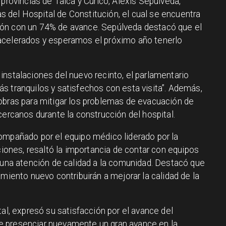
 provincias de Talca y Curicó, Alexis Sepúlveda,
ras del Hospital de Constitución, el cual se encuentra
ón con un 74% de avance. Sepúlveda destacó que el
acelerados y esperamos el próximo año tenerlo
instalaciones del nuevo recinto, el parlamentario
s tranquilos y satisfechos con esta visita”. Además,
obras para mitigar los problemas de evacuación de
cercanos durante la construcción del hospital.
ompañado por el equipo médico liderado por la
aciones, resaltó la importancia de contar con equipos
r una atención de calidad a la comunidad. Destacó que
amiento nuevo contribuirán a mejorar la calidad de la
tal, expresó su satisfacción por el avance del
 presenciar nuevamente un gran avance en la