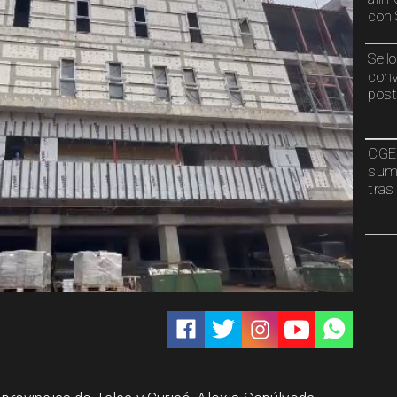
con 
Sell
conv
post
CGE 
sumi
tras