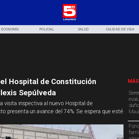
ECONOMÍA
POLICIAL
SALUD
CALIDAD DE VIDA
el Hospital de Constitución
MÁS
lexis Sepúlveda
Sere
eval
a visita inspectiva al nuevo Hospital de
daño
Maul
cto presenta un avance del 74%. Se espera que esté
Fond
fami
alim