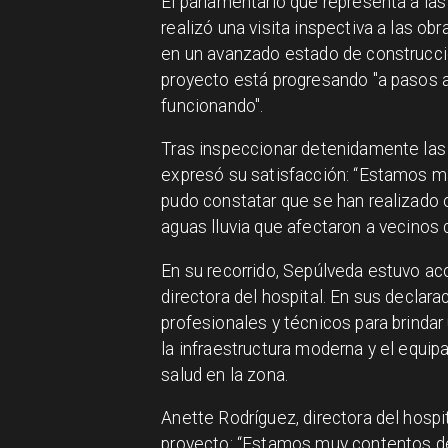
El parlamentario que representa a las
realizó una visita inspectiva a las ob
en un avanzado estado de construcci
proyecto está progresando "a pasos 
funcionando".
Tras inspeccionar detenidamente las 
expresó su satisfacción: “Estamos má
pudo constatar que se han realizado 
aguas lluvia que afectaron a vecinos 
En su recorrido, Sepúlveda estuvo ac
directora del hospital. En sus declar
profesionales y técnicos para brinda
la infraestructura moderna y el equip
salud en la zona.
Anette Rodríguez, directora del hospi
proyecto: “Estamos muy contentos de