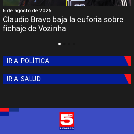
6 de agosto de 2026
5
Claudio Bravo baja la euforia sobre
fichaje de Vozinha
IR A
POLÍTICA
IR A
SALUD