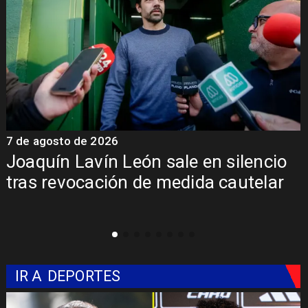
7 de agosto de 2026
7
Joaquín Lavín León sale en silencio
y
tras revocación de medida cautelar
IR A
DEPORTES