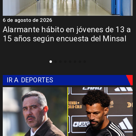
6 de agosto de 2026
6
a
Aprueban creación del Parque
Sebastián Piñera con inversión de $4
mil millones
IR A
DEPORTES