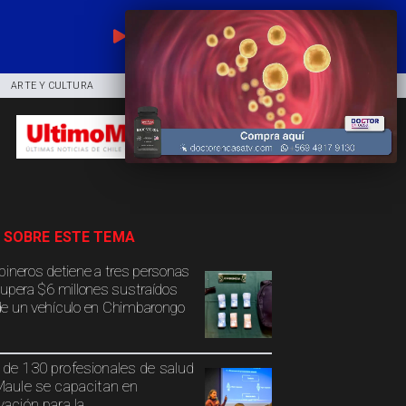
EN VIVO
ARTE Y CULTURA
COMUNIDAD
DEPORTES
 SOBRE ESTE TEMA
bineros detiene a tres personas
cupera $6 millones sustraídos
e un vehículo en Chimbarongo
de 130 profesionales de salud
Maule se capacitan en
vación para la