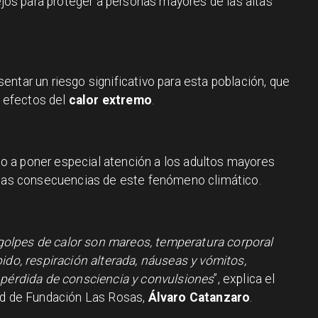
os para proteger a personas mayores de las altas
ntar un riesgo significativo para esta población, que
s efectos del
calor extremo
.
o a poner especial atención a los adultos mayores
r las consecuencias de este fenómeno climático.
olpes de calor son mareos, temperatura corporal
ido, respiración alterada, náuseas y vómitos,
 pérdida de consciencia y convulsiones
”, explica el
dad de Fundación Las Rosas,
Álvaro Catanzaro
.