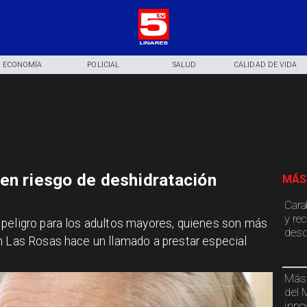
ECONOMÍA
POLICIAL
SALUD
CALIDAD DE VIDA
en riesgo de deshidratación
MÁS
Cara
y re
 peligro para los adultos mayores, quienes son más
desd
n Las Rosas hace un llamado a prestar especial
Más 
del 
inno