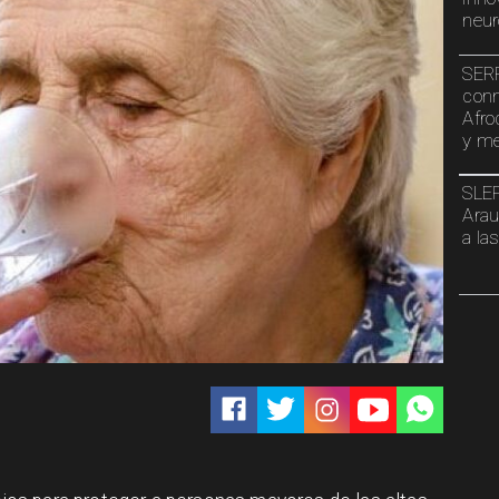
neur
SERP
conm
Afro
y me
SLEP
Arau
a la