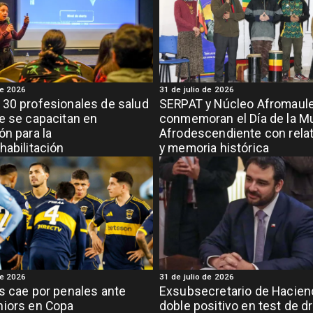
de 2026
31 de julio de 2026
30 profesionales de salud
SERPAT y Núcleo Afromaul
e se capacitan en
conmemoran el Día de la M
ón para la
Afrodescendiente con relat
habilitación
y memoria histórica
de 2026
31 de julio de 2026
s cae por penales ante
Exsubsecretario de Hacien
niors en Copa
doble positivo en test de d