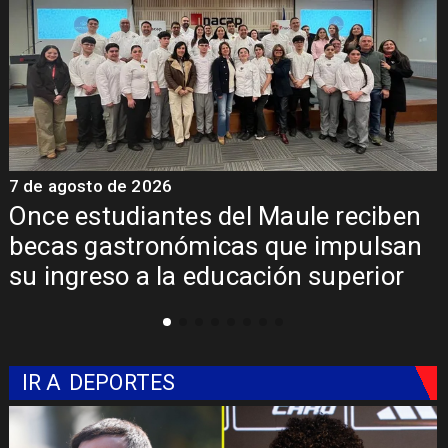
7 de agosto de 2026
7
Álvarez-Salamanca lidera la apuesta
regional para consolidar el Paso
Pehuenche como alternativa a Los
Libertadores
IR A
DEPORTES