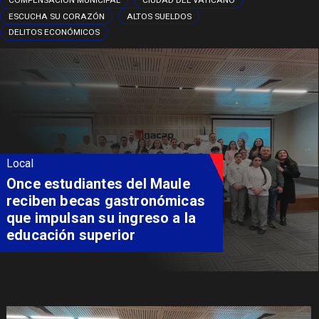
COMPENSACIÓN MUNICIPAL
CIUDAD DEL VATICANO
ESCUCHA SU CORAZÓN
ALTOS SUELDOS
DELITOS ECONÓMICOS
Local
Álvarez-Salamanca lidera la
apuesta regional para
consolidar el Paso Pehuenche
como alternativa a Los
Libertadores