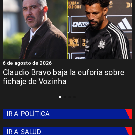
 agosto de 2026
5 de a
udio Bravo baja la euforia sobre
Pres
haje de Vozinha
Colo
IR A
POLÍTICA
IR A
SALUD