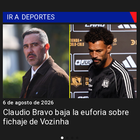
IR A
DEPORTES
5 de agosto de 2026
5
Presentación de Vozinha en Colo
Colo: Fecha, Estadio y Contrato