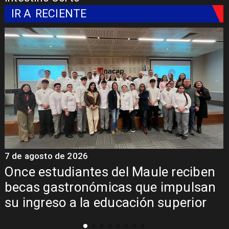
IR A
RECIENTE
7 de agosto de 2026
7
Álvarez-Salamanca lidera la apuesta
regional para consolidar el Paso
Pehuenche como alternativa a Los
Libertadores