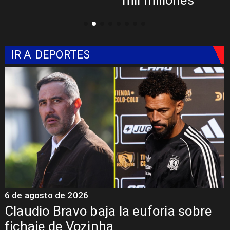
IR A
DEPORTES
5 de agosto de 2026
5
Presentación de Vozinha en Colo
Colo: Fecha, Estadio y Contrato