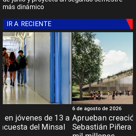
más dinámico
IR A
RECIENTE
6 de agosto de 2026
6
a
Aprueban creación del Parque
Sebastián Piñera con inversión de $4
mil millones