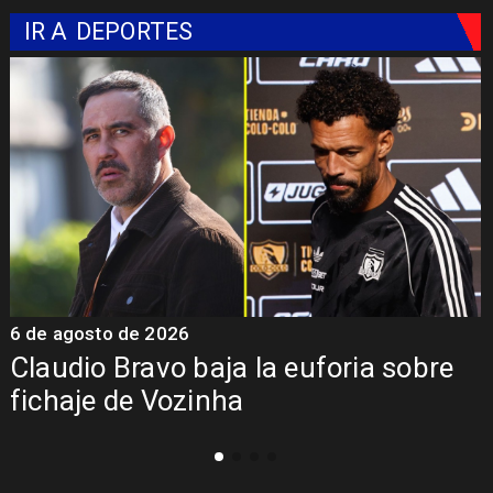
IR A
DEPORTES
5 de agosto de 2026
5
Presentación de Vozinha en Colo
Colo: Fecha, Estadio y Contrato