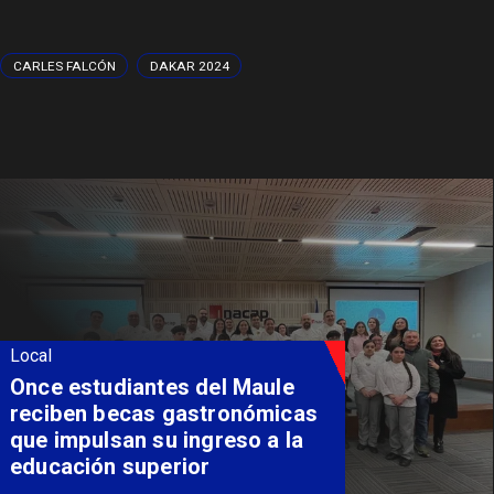
CARLES FALCÓN
DAKAR 2024
Local
Álvarez-Salamanca lidera la
apuesta regional para
consolidar el Paso Pehuenche
como alternativa a Los
Libertadores