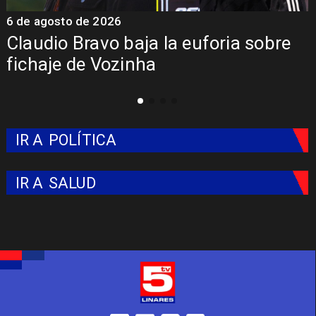
6 de agosto de 2026
5
Claudio Bravo baja la euforia sobre
fichaje de Vozinha
IR A
POLÍTICA
IR A
SALUD