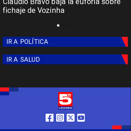
Claudio Bravo baja la euforia sobre
fichaje de Vozinha
IR A
POLÍTICA
IR A
SALUD