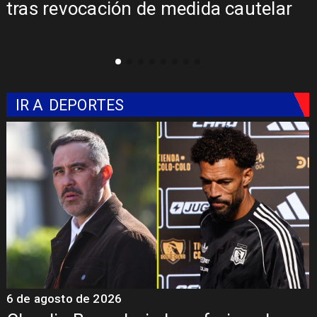
y
tras revocación de medida cautelar
IR A
DEPORTES
6 de agosto de 2026
5