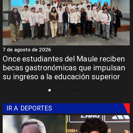
7 de agosto de 2026
7
Álvarez-Salamanca lidera la apuesta
regional para consolidar el Paso
Pehuenche como alternativa a Los
Libertadores
IR A
DEPORTES