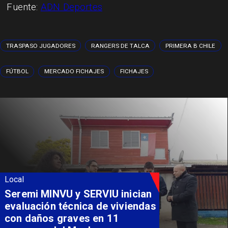
Fuente:
ADN Deportes
TRASPASO JUGADORES
RANGERS DE TALCA
PRIMERA B CHILE
FÚTBOL
MERCADO FICHAJES
FICHAJES
Local
Fondo Orasmi entrega apoyo a
familia de Romeral para
costear alimentación
especializada de niño con