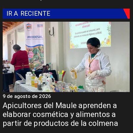
IR A
RECIENTE
9 de agosto de 2026
9
Álvarez-Salamanca destaca
inversión regional en el inicio de
obras de la Subcomisaría Maule
Norte