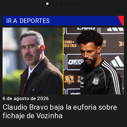
IR A
DEPORTES
5 de agosto de 2026
5
Presentación de Vozinha en Colo
Colo: Fecha, Estadio y Contrato