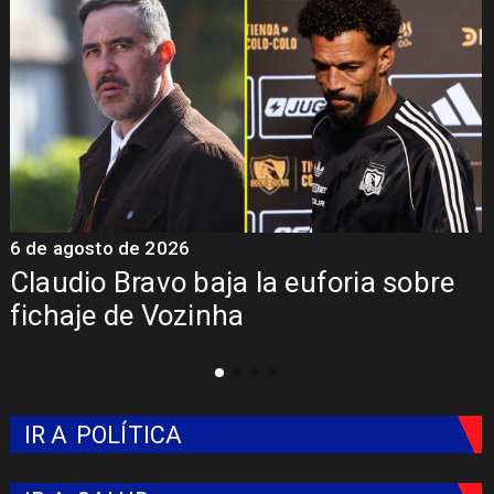
5 de agosto de 2026
5
Presentación de Vozinha en Colo
Colo: Fecha, Estadio y Contrato
IR A
POLÍTICA