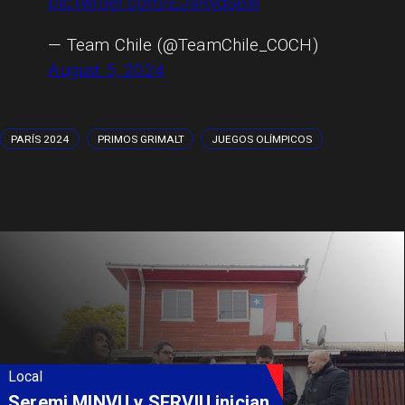
pic.twitter.com/EJsRvqSBxi
— Team Chile (@TeamChile_COCH)
August 5, 2024
PARÍS 2024
PRIMOS GRIMALT
JUEGOS OLÍMPICOS
Local
Fondo Orasmi entrega apoyo a