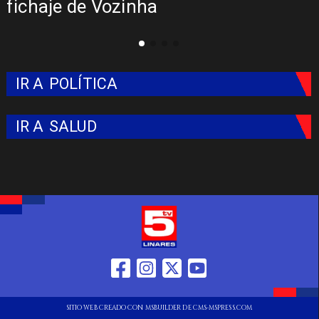
ha
Colo: Fecha, Estad
IR A
POLÍTICA
IR A
SALUD
SITIO WEB CREADO CON MSBUILDER DE CMS-MSPRESS.COM