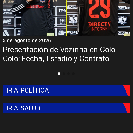
5 de agosto de 2026
4
La Roja enfrentará a los anfitriones
del Mundial 2026
IR A
POLÍTICA
IR A
SALUD