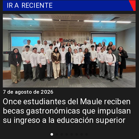
IR A
RECIENTE
7 de agosto de 2026
en
Álvarez-Salamanca lidera la apues
an
regional para consolidar el Paso
r
Pehuenche como alternativa a Los
Libertadores