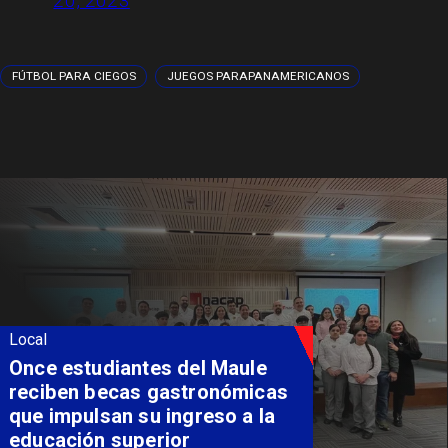
20, 2023
FÚTBOL PARA CIEGOS
JUEGOS PARAPANAMERICANOS
Local
Álvarez-Salamanca lidera la
apuesta regional para
consolidar el Paso Pehuenche
como alternativa a Los